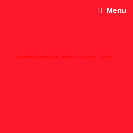
Menu
Les tables d’addition
Les tables d’addition. Enfin les retenir ! Belin