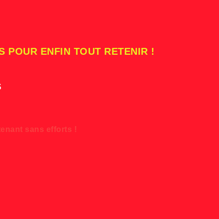
S POUR ENFIN TOUT RETENIR !
s
enant sans efforts !