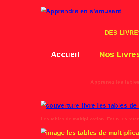
Skip
to
content
DES LIVRE
Accueil
Nos Livre
Apprenez les tables
Les tables de multiplication. Enfin les reten