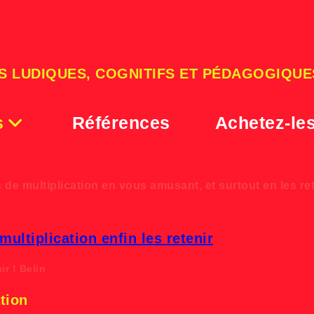
S LUDIQUES, COGNITIFS ET PÉDAGOGIQUE
s
Références
Achetez-le
Les tables de multiplication
 de multiplication en vous amusant, et surtout en les ret
ir ! Belin