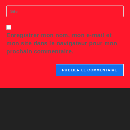
to
email
comment
address
Saisir
to
l’URL
comment
de
votre
site
Enregistrer mon nom, mon e-mail et
(facultatif)
mon site dans le navigateur pour mon
prochain commentaire.