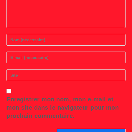
Enter
your
name
or
Enter
username
your
to
email
comment
address
Saisir
to
l’URL
comment
de
votre
site
Enregistrer mon nom, mon e-mail et
(facultatif)
mon site dans le navigateur pour mon
prochain commentaire.