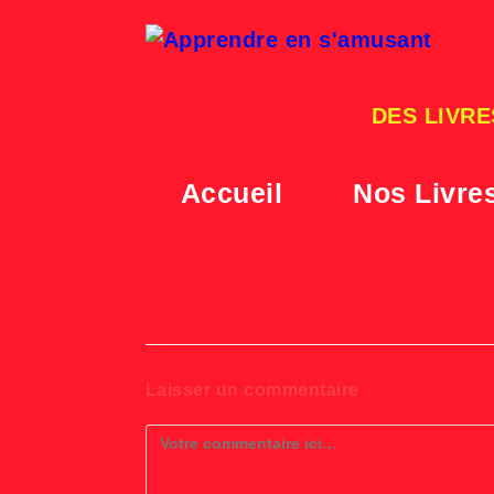
Skip
to
content
DES LIVRE
Accueil
Nos Livre
Laisser un commentaire
Comment