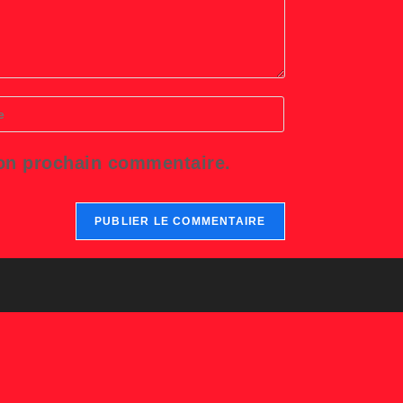
r
L
mon prochain commentaire.
tatif)