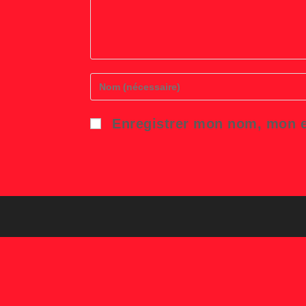
Enter
your
name
or
Enregistrer mon nom, mon e
username
to
comment