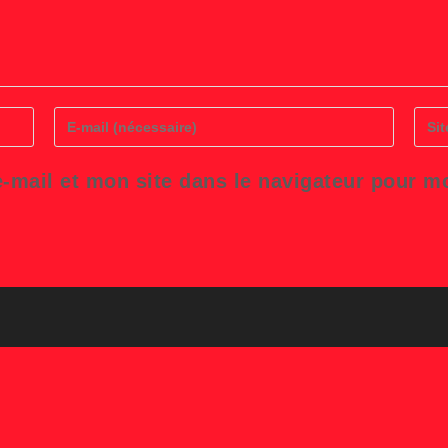
Enter
Saisi
your
l’UR
email
de
address
votre
-mail et mon site dans le navigateur pour 
to
site
comment
(facul