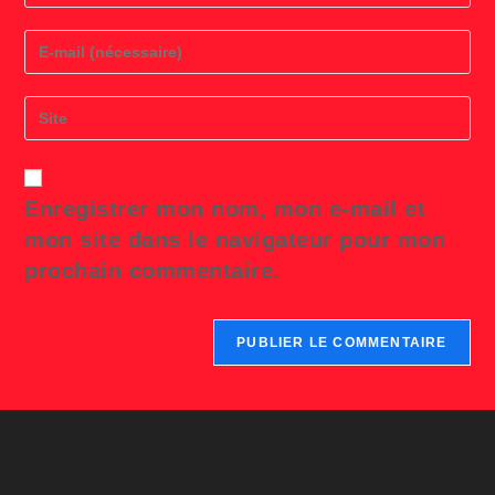
name
or
Enter
username
your
to
email
comment
address
Saisir
to
l’URL
comment
de
votre
site
Enregistrer mon nom, mon e-mail et
(facultatif)
mon site dans le navigateur pour mon
prochain commentaire.