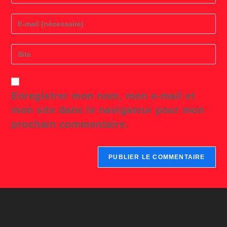
name
or
Enter
username
your
to
email
comment
address
Saisir
to
l’URL
comment
de
votre
site
Enregistrer mon nom, mon e-mail et
(facultatif)
mon site dans le navigateur pour mon
prochain commentaire.