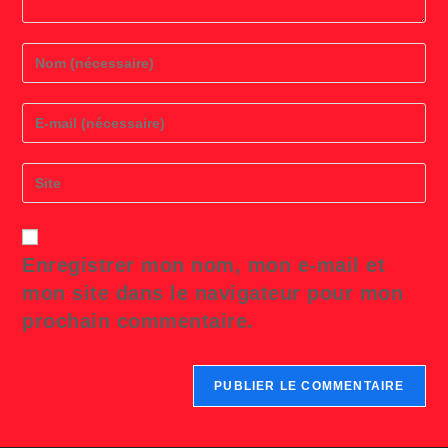
Enter
your
name
or
Enter
username
your
to
email
comment
address
Saisir
to
l’URL
comment
de
votre
site
Enregistrer mon nom, mon e-mail et
(facultatif)
mon site dans le navigateur pour mon
prochain commentaire.