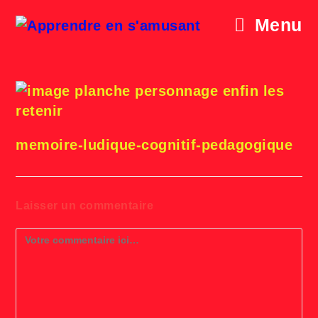
Skip
to
Menu
content
planche enfin les retenir
memoire-ludique-cognitif-pedagogique
Laisser un commentaire
Comment