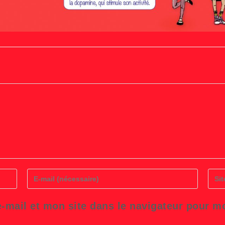
Enter
Saisi
your
l’UR
email
de
address
votre
-mail et mon site dans le navigateur pour 
to
site
comment
(facul