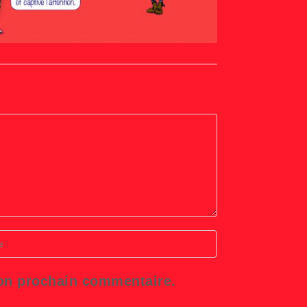
r
L
mon prochain commentaire.
tatif)