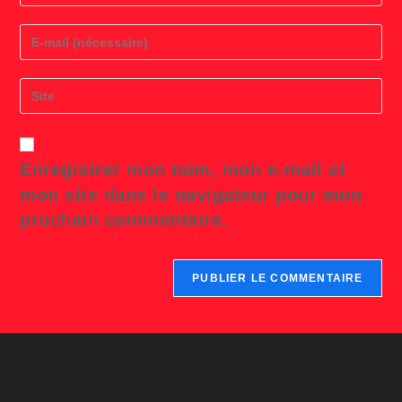
name
or
Enter
username
your
to
email
comment
address
Saisir
to
l’URL
comment
de
votre
site
Enregistrer mon nom, mon e-mail et
(facultatif)
mon site dans le navigateur pour mon
prochain commentaire.