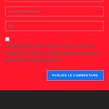
name
or
Enter
username
your
to
email
comment
address
Saisir
to
l’URL
comment
de
votre
site
Enregistrer mon nom, mon e-mail et
(facultatif)
mon site dans le navigateur pour mon
prochain commentaire.