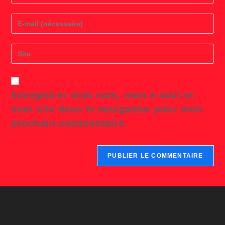
name
or
Enter
username
your
to
email
comment
address
Saisir
to
l’URL
comment
de
votre
site
Enregistrer mon nom, mon e-mail et
(facultatif)
mon site dans le navigateur pour mon
prochain commentaire.