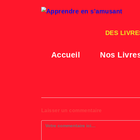
Skip
to
content
DES LIVRE
Accueil
Nos Livre
Laisser un commentaire
Comment