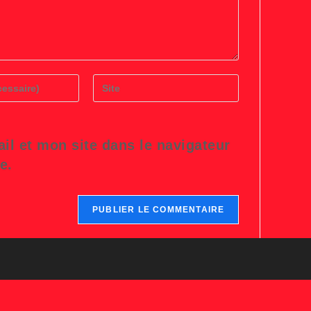
Saisir
l’URL
de
votre
site
l et mon site dans le navigateur
(facultatif)
e.