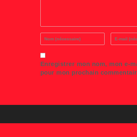
Enter
Enter
your
your
name
email
or
address
username
to
Enregistrer mon nom, mon e-mai
to
comment
comment
pour mon prochain commentair