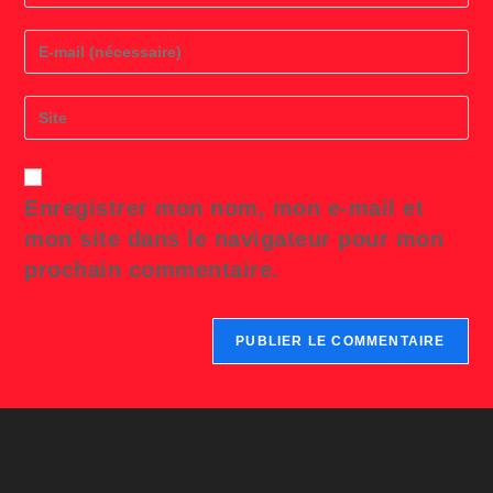
name
or
Enter
username
your
to
email
comment
address
Saisir
to
l’URL
comment
de
votre
site
Enregistrer mon nom, mon e-mail et
(facultatif)
mon site dans le navigateur pour mon
prochain commentaire.