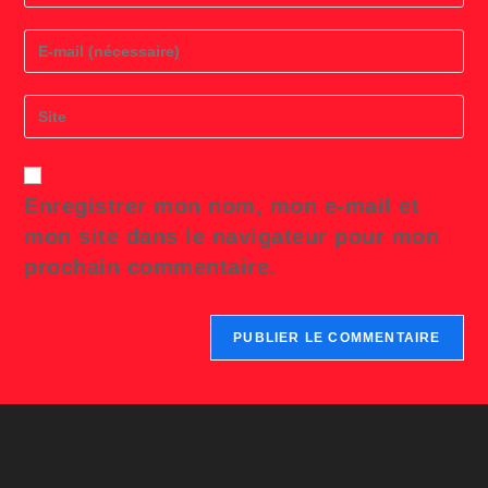
name
or
Enter
username
your
to
email
comment
address
Saisir
to
l’URL
comment
de
votre
site
Enregistrer mon nom, mon e-mail et
(facultatif)
mon site dans le navigateur pour mon
prochain commentaire.