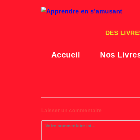
Skip
to
content
DES LIVRE
Accueil
Nos Livre
Laisser un commentaire
Comment