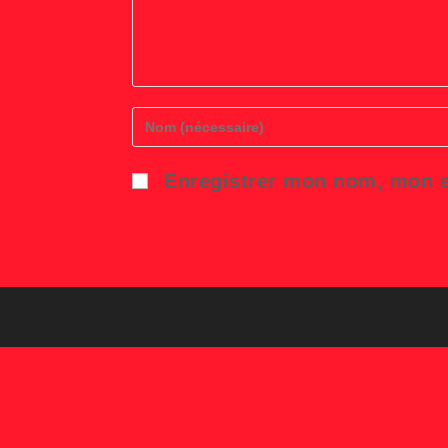
Enter
your
name
or
Enregistrer mon nom, mon e
username
to
comment