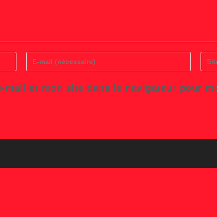
Enter
Saisi
your
l’UR
email
de
address
votre
-mail et mon site dans le navigateur pour 
to
site
comment
(facul