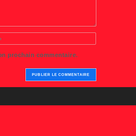
r
L
mon prochain commentaire.
tatif)