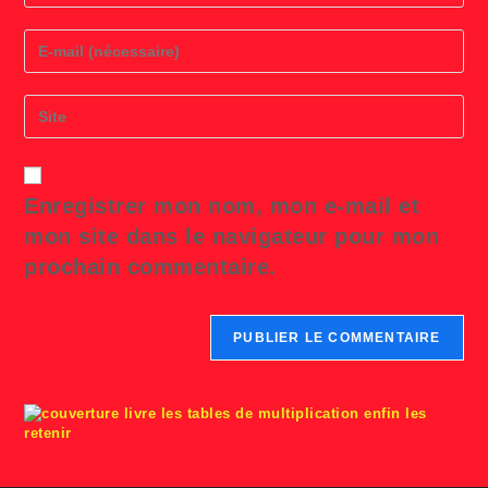
name
or
Enter
username
your
to
email
comment
address
Saisir
to
l’URL
comment
de
votre
site
Enregistrer mon nom, mon e-mail et
(facultatif)
mon site dans le navigateur pour mon
prochain commentaire.