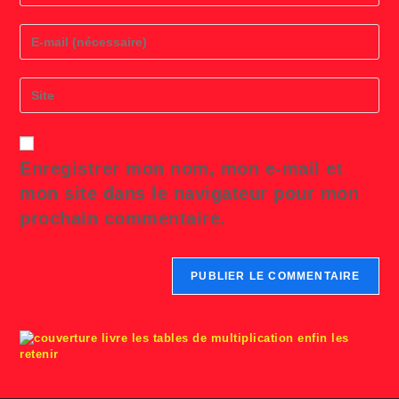
name
or
Enter
username
your
to
email
comment
address
Saisir
to
l’URL
comment
de
votre
site
Enregistrer mon nom, mon e-mail et
(facultatif)
mon site dans le navigateur pour mon
prochain commentaire.