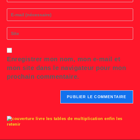
name
or
Enter
username
your
to
email
comment
address
Saisir
to
l’URL
comment
de
votre
site
Enregistrer mon nom, mon e-mail et
(facultatif)
mon site dans le navigateur pour mon
prochain commentaire.