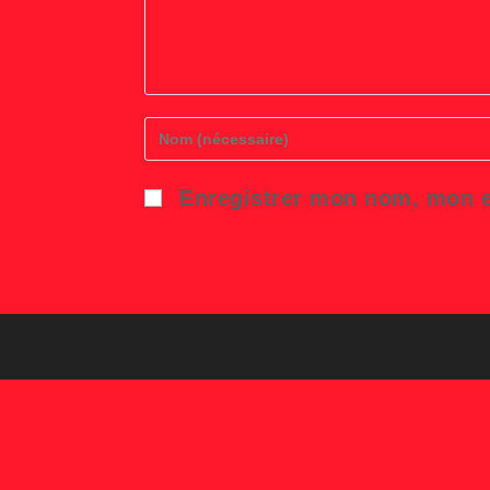
Enter
your
name
or
Enregistrer mon nom, mon e
username
to
comment