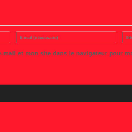
Enter
Saisi
your
l’UR
email
de
address
votre
-mail et mon site dans le navigateur pour 
to
site
comment
(facul