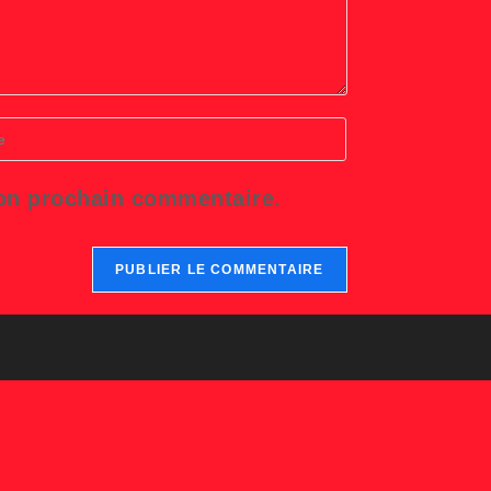
r
L
mon prochain commentaire.
tatif)