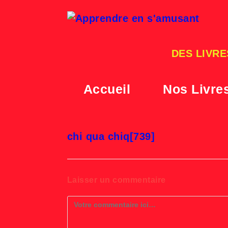
Skip
to
content
DES LIVRE
Accueil
Nos Livre
chi qua chiq[739]
Laisser un commentaire
Comment