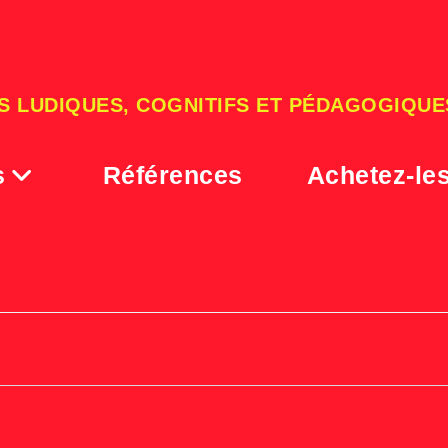
S LUDIQUES, COGNITIFS ET PÉDAGOGIQUE
s
Références
Achetez-le
chi qua chiq[739]