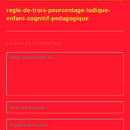
regle-de-trois-pourcentage-ludique-
enfant-cognitif-pedagogique
Laisser un commentaire
Comment
Enter
your
name
or
Enter
username
your