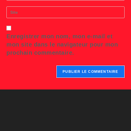
to
email
comment
address
Saisir
to
l’URL
comment
de
votre
site
Enregistrer mon nom, mon e-mail et
(facultatif)
mon site dans le navigateur pour mon
prochain commentaire.