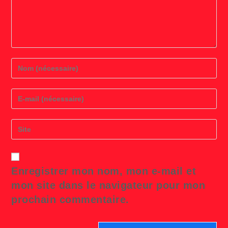
Enter
your
name
or
Enter
username
your
to
email
comment
address
Saisir
to
l’URL
comment
de
votre
site
Enregistrer mon nom, mon e-mail et
(facultatif)
mon site dans le navigateur pour mon
prochain commentaire.