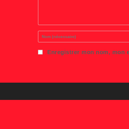
Enter
your
name
or
Enregistrer mon nom, mon e
username
to
comment