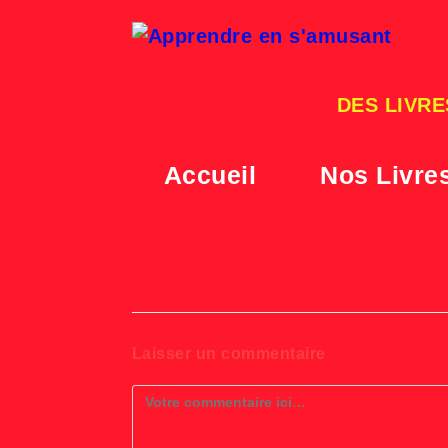
Skip
to
content
DES LIVRE
Accueil
Nos Livre
Laisser un commentaire
Comment