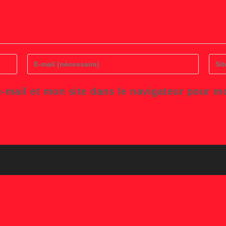
Enter
Saisi
your
l’UR
email
de
address
votre
-mail et mon site dans le navigateur pour 
to
site
comment
(facul