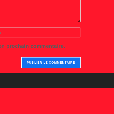
r
L
mon prochain commentaire.
tatif)