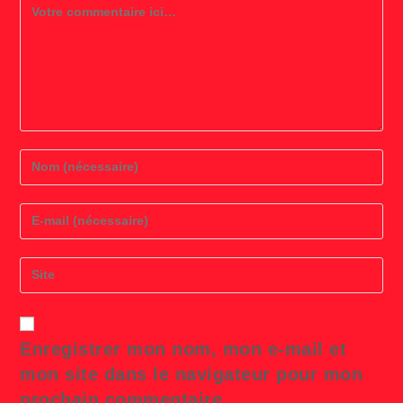
Comment
Enter
your
name
or
Enter
username
your
to
email
comment
address
Saisir
to
l’URL
comment
de
votre
site
Enregistrer mon nom, mon e-mail et
(facultatif)
mon site dans le navigateur pour mon
prochain commentaire.