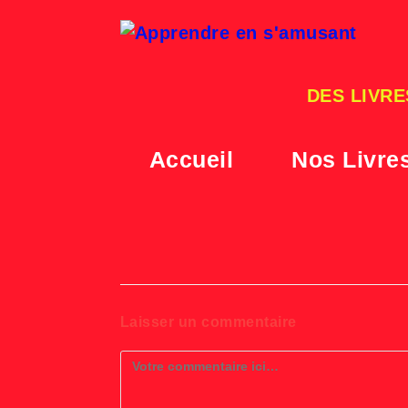
Skip
to
content
DES LIVRE
Accueil
Nos Livre
Laisser un commentaire
Comment