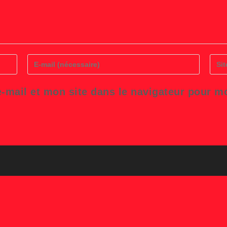
Enter
Saisi
your
l’UR
email
de
address
votre
-mail et mon site dans le navigateur pour 
to
site
comment
(facul