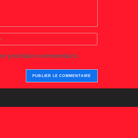
r
L
mon prochain commentaire.
tatif)