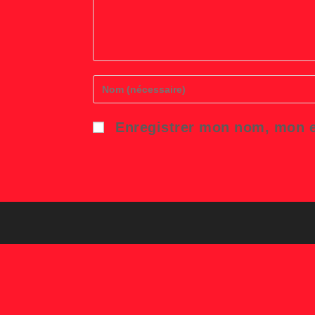
Enter
your
name
or
Enregistrer mon nom, mon e
username
to
comment