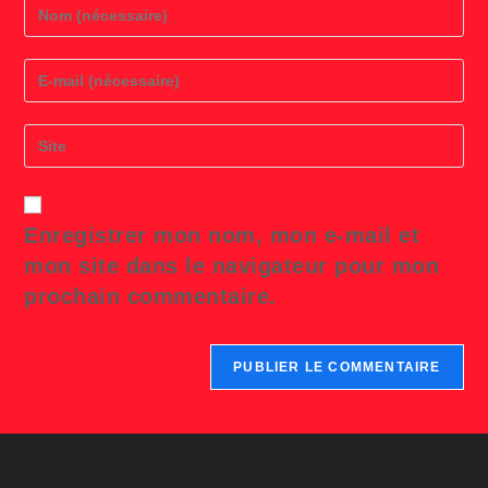
Enter
your
name
or
Enter
username
your
to
email
comment
address
Saisir
to
l’URL
comment
de
votre
site
Enregistrer mon nom, mon e-mail et
(facultatif)
mon site dans le navigateur pour mon
prochain commentaire.