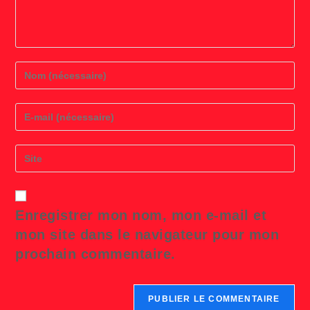
Enter
your
name
or
Enter
username
your
to
email
comment
address
Saisir
to
l’URL
comment
de
votre
site
Enregistrer mon nom, mon e-mail et
(facultatif)
mon site dans le navigateur pour mon
prochain commentaire.