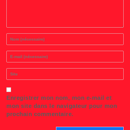
Enter
your
name
or
Enter
username
your
to
email
comment
address
Saisir
to
l’URL
comment
de
votre
site
Enregistrer mon nom, mon e-mail et
(facultatif)
mon site dans le navigateur pour mon
prochain commentaire.