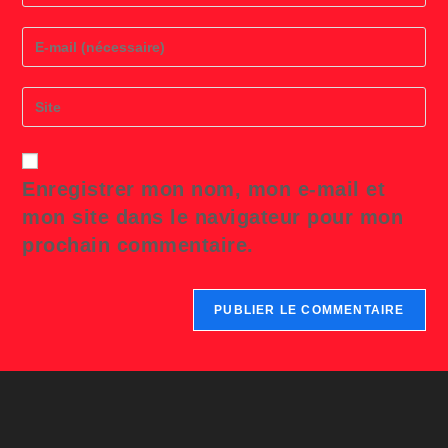
name
or
Enter
username
your
to
email
comment
address
Saisir
to
l’URL
comment
de
votre
site
Enregistrer mon nom, mon e-mail et
(facultatif)
mon site dans le navigateur pour mon
prochain commentaire.