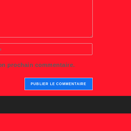
r
L
mon prochain commentaire.
tatif)