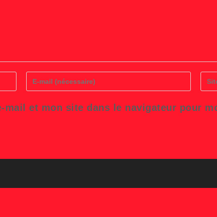
Enter
Saisi
your
l’UR
email
de
address
votre
-mail et mon site dans le navigateur pour 
to
site
comment
(facul