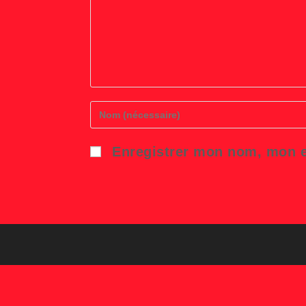
Enter
your
name
or
Enregistrer mon nom, mon e
username
to
comment