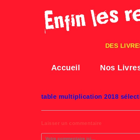
Skip
to
content
DES LIVRE
Accueil
Nos Livre
table multipl
table multiplication 2018 sélect
Laisser un commentaire
Comment