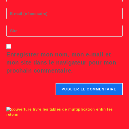
name
or
Enter
username
your
to
email
comment
address
Saisir
to
l’URL
comment
de
votre
site
Enregistrer mon nom, mon e-mail et
(facultatif)
mon site dans le navigateur pour mon
prochain commentaire.