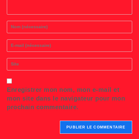
Enter
your
name
or
Enter
username
your
to
email
comment
address
Saisir
to
l’URL
comment
de
votre
site
Enregistrer mon nom, mon e-mail et
(facultatif)
mon site dans le navigateur pour mon
prochain commentaire.