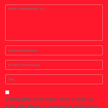
Comment
Enter
your
name
or
Enter
username
your
to
email
comment
address
Saisir
to
l’URL
comment
de
votre
site
Enregistrer mon nom, mon e-mail et
(facultatif)
mon site dans le navigateur pour mon