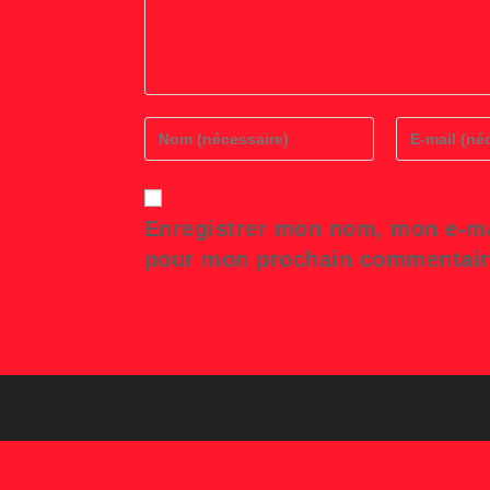
Enter
Enter
your
your
name
email
or
address
username
to
Enregistrer mon nom, mon e-mai
to
comment
comment
pour mon prochain commentair