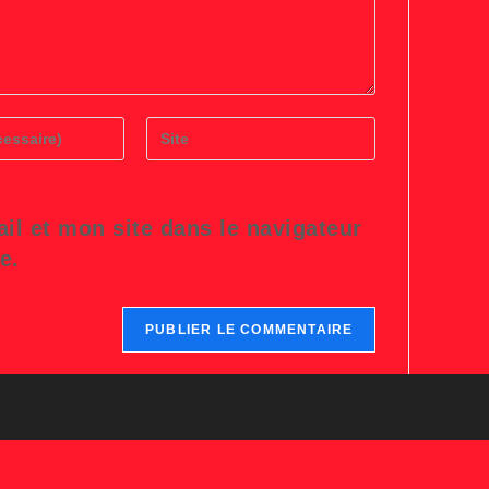
Saisir
l’URL
de
votre
site
l et mon site dans le navigateur
(facultatif)
e.