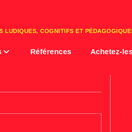
S LUDIQUES, COGNITIFS ET PÉDAGOGIQUE
s
Références
Achetez-le
pages des libraires oct 08