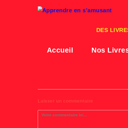
Skip
to
content
DES LIVRE
Accueil
Nos Livre
Laisser un commentaire
Comment