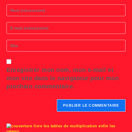
Enter
your
name
or
Enter
username
your
to
email
comment
address
Saisir
to
l’URL
comment
de
votre
site
Enregistrer mon nom, mon e-mail et
(facultatif)
mon site dans le navigateur pour mon
prochain commentaire.