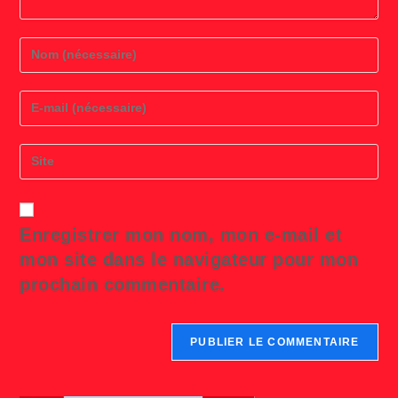
Enter
your
name
or
Enter
username
your
to
email
comment
address
Saisir
to
l’URL
comment
de
votre
site
Enregistrer mon nom, mon e-mail et
(facultatif)
mon site dans le navigateur pour mon
prochain commentaire.