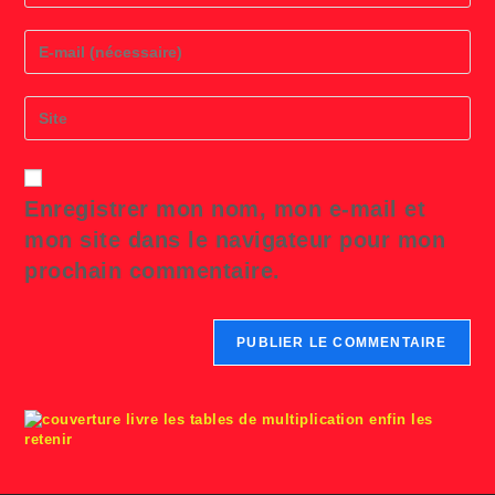
name
or
Enter
username
your
to
email
comment
address
Saisir
to
l’URL
comment
de
votre
site
Enregistrer mon nom, mon e-mail et
(facultatif)
mon site dans le navigateur pour mon
prochain commentaire.